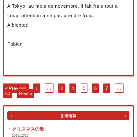
A Tokyo, au mois de novembre, il fait frais tout a
coup, attention a ne pas prendre froid.
A bientot!
Fabien
« Previous
1
…
3
4
5
6
7
…
60
Next »
新着情報
クリスマスの歌
2019/12/12