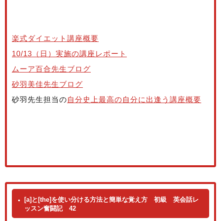
楽式ダイエット講座概要
10/13（日）実施の講座レポート
ムーア百合先生ブログ
砂羽美佳先生ブログ
砂羽先生担当の
自分史上最高の自分に出逢う講座概要
[a]と[the]を使い分ける方法と簡単な覚え方 初級 英会話レ
ッスン奮闘記 42