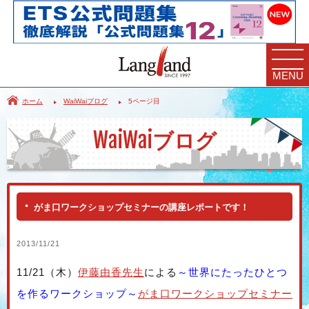
MENU
ホーム
WaiWaiブログ
5ページ目
WaiWai
ブログ
がま口ワークショップセミナーの講座レポートです！
2013/11/21
11/21（木）
伊藤由香先生
による
～世界にたったひとつ
を作るワークショップ～
がま口ワークショップセミナー