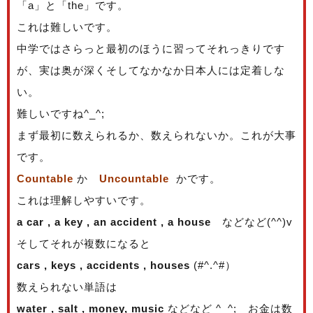
「a」と「the」です。
これは難しいです。
中学ではさらっと最初のほうに習ってそれっきりです
が、実は奥が深くそしてなかなか日本人には定着しな
い。
難しいですね^_^;
まず最初に数えられるか、数えられないか。これが大事
です。
Countable
か
Uncountable
かです。
これは理解しやすいです。
a car , a key , an accident , a house
などなど(^^)v
そしてそれが複数になると
cars , keys , accidents , houses
(#^.^#）
数えられない単語は
water , salt , money, music
などなど ^_^; お金は数