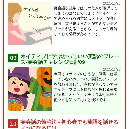
2015/11/23
英会話を独学ではじめた人が挫折して
しまうのはなぜでしょう？マイペース
で進められる独学にはメリットが多い
反面、乗り越えることができないデメ
リットがあることから、しっかり理解
しておく必要があるのです。
ネイティブに学ぶかっこいい英語のフレー
09
ズ-英会話チャレンジ日記09
2015/11/20
今回はスラングのような、辞書には載
っていないカッコいい英語のフレーズ
を教わりました。意味が合っていても
ネイティブには不自然だと感じる表現
があることから、ナチュラルな単語の
使い方を知っておくと便利です。
英会話の勉強法 - 初心者でも英語を話せる
10
ようになるには