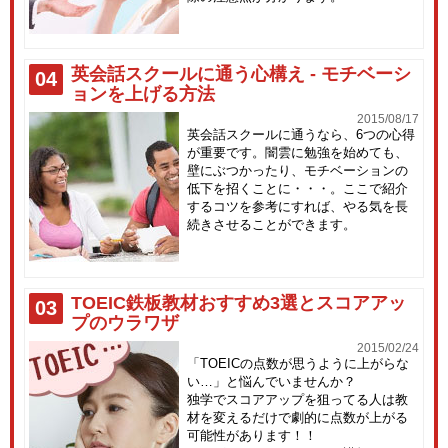
英会話スクールに通う心構え - モチベーシ
04
ョンを上げる方法
2015/08/17
英会話スクールに通うなら、6つの心得
が重要です。闇雲に勉強を始めても、
壁にぶつかったり、モチベーションの
低下を招くことに・・・。ここで紹介
するコツを参考にすれば、やる気を長
続きさせることができます。
TOEIC鉄板教材おすすめ3選とスコアアッ
03
プのウラワザ
2015/02/24
「TOEICの点数が思うように上がらな
い…」と悩んでいませんか？
独学でスコアアップを狙ってる人は教
材を変えるだけで劇的に点数が上がる
可能性があります！！