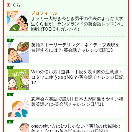
くら
プロフィール
サッカー大好き今どき男子の代表のような大学
生くら君が、ラングランドの英会話レッスンに
挑戦!(TOEICもガンバる)
13
英語ストーリーテリング！ネイティブ表現を
習得するには？-英会話チャレンジ日記13
12
Withの使い方 | 道具・手段を表す際の注意点・
コタツに使うのはNG？-英会話チャレンジ日記
12
11
忘年会を英語で説明 | 日本人が間違えやすい和
製英語とは-英会話チャレンジ日記11
10
oneの使い方は1つじゃない？英語の代名詞の
落とし穴とは-英会話チャレンジ日記10