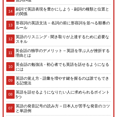
副詞で英語表現を豊かにしよう - 副詞の種類と位置と
14
の関係
形容詞の英語文法 – 名詞の前に形容詞を並べる順番の
13
ルール
英語のリスニング - 聞き取りが上達するために必要な
12
スキル
英会話の独学のデメリット – 英語を学ぶ人が挫折する
11
理由とは
英会話の勉強法 - 初心者でも英語を話せるようになる
10
には
英語の覚え方 - 語彙を増やす鍵を握るのは誰でもでき
09
る記憶法
英語を話せるようになりたい人に求められるポイント
08
5つ
英語の発音記号の読み方 – 日本人が苦手な発音のコツ
07
と単語例