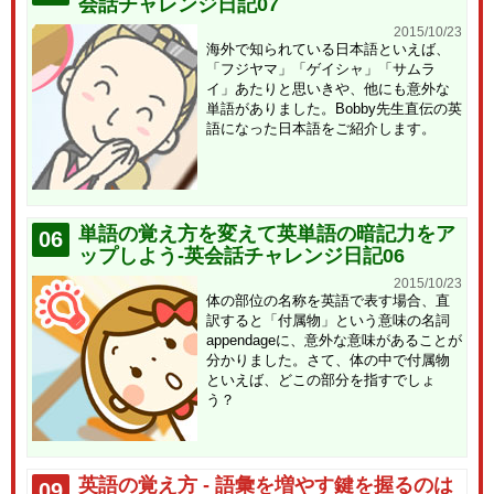
会話チャレンジ日記07
2015/10/23
海外で知られている日本語といえば、
「フジヤマ」「ゲイシャ」「サムラ
イ」あたりと思いきや、他にも意外な
単語がありました。Bobby先生直伝の英
語になった日本語をご紹介します。
単語の覚え方を変えて英単語の暗記力をア
06
ップしよう-英会話チャレンジ日記06
2015/10/23
体の部位の名称を英語で表す場合、直
訳すると「付属物」という意味の名詞
appendageに、意外な意味があることが
分かりました。さて、体の中で付属物
といえば、どこの部分を指すでしょ
う？
英語の覚え方 - 語彙を増やす鍵を握るのは
09