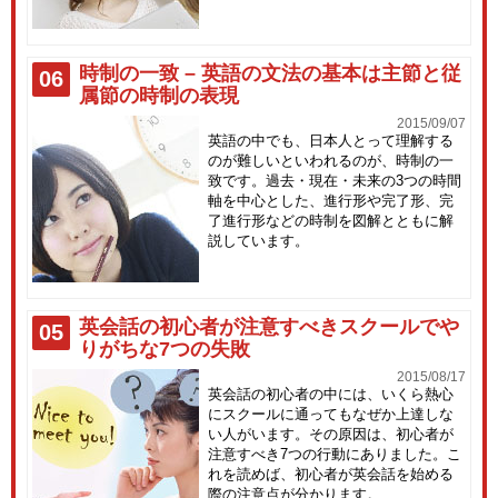
時制の一致 – 英語の文法の基本は主節と従
06
属節の時制の表現
2015/09/07
英語の中でも、日本人とって理解する
のが難しいといわれるのが、時制の一
致です。過去・現在・未来の3つの時間
軸を中心とした、進行形や完了形、完
了進行形などの時制を図解とともに解
説しています。
英会話の初心者が注意すべきスクールでや
05
りがちな7つの失敗
2015/08/17
英会話の初心者の中には、いくら熱心
にスクールに通ってもなぜか上達しな
い人がいます。その原因は、初心者が
注意すべき7つの行動にありました。こ
れを読めば、初心者が英会話を始める
際の注意点が分かります。