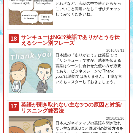
とわざなど、会話の中で使えたらかっ
こいいこと間違いなし！ぜひチェック
してみてくださいね。
サンキューはNG!?英語でありがとうを伝
18
えるシーン別フレーズ
2016/03/11
日本語の「ありがとう」は英語では
「サンキュー」ですが、感謝を伝える
言葉はシーンに合わせた使い方が必要
であり、ビジネスシーンで“Thank
you.”は適切ではありません。丁寧な言
い方もマスターしておきましょう。
英語が聞き取れない主な3つの原因と対策/
17
リスニング練習法
2016/02/26
日本人がネイティブの英語を聞き取れ
ない主な原因3つと原因別の対策方法を