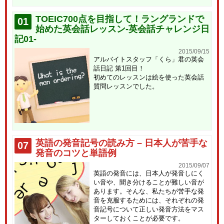
TOEIC700点を目指して！ラングランドで
01
始めた英会話レッスン-英会話チャレンジ日
記01-
2015/09/15
アルバイトスタッフ「くら」君の英会
話日記 第1回目！
初めてのレッスンは絵を使った英会話
質問レッスンでした。
英語の発音記号の読み方 – 日本人が苦手な
07
発音のコツと単語例
2015/09/07
英語の発音には、日本人が発音しにく
い音や、聞き分けることが難しい音が
あります。そんな、私たちが苦手な発
音を克服するためには、それぞれの発
音記号について正しい発音方法をマス
ターしておくことが必要です。