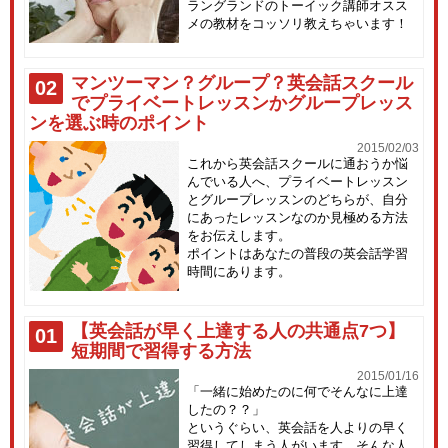
ラングランドのトーイック講師オスス
メの教材をコッソリ教えちゃいます！
マンツーマン？グループ？英会話スクール
02
でプライベートレッスンかグループレッス
ンを選ぶ時のポイント
2015/02/03
これから英会話スクールに通おうか悩
んでいる人へ、プライベートレッスン
とグループレッスンのどちらが、自分
にあったレッスンなのか見極める方法
をお伝えします。
ポイントはあなたの普段の英会話学習
時間にあります。
【英会話が早く上達する人の共通点7つ】
01
短期間で習得する方法
2015/01/16
「一緒に始めたのに何でそんなに上達
したの？？」
というぐらい、英会話を人よりの早く
習得してしまう人がいます。そんな人