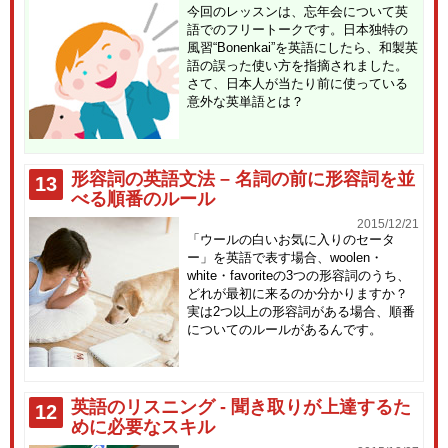
今回のレッスンは、忘年会について英
語でのフリートークです。日本独特の
風習“Bonenkai”を英語にしたら、和製英
語の誤った使い方を指摘されました。
さて、日本人が当たり前に使っている
意外な英単語とは？
形容詞の英語文法 – 名詞の前に形容詞を並
13
べる順番のルール
2015/12/21
「ウールの白いお気に入りのセータ
ー」を英語で表す場合、woolen・
white・favoriteの3つの形容詞のうち、
どれが最初に来るのか分かりますか？
実は2つ以上の形容詞がある場合、順番
についてのルールがあるんです。
英語のリスニング - 聞き取りが上達するた
12
めに必要なスキル