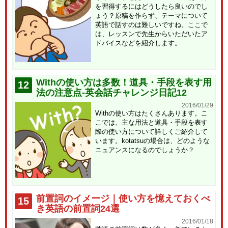
を習得するにはどうしたら良いのでし
ょう？原稿を作らず、テーマについて
英語で話すのは難しいですね。ここで
は、レッスンで先生からいただいたア
ドバイスなどを紹介します。
Withの使い方は多数！道具・手段を表す用
12
法の注意点-英会話チャレンジ日記12
2016/01/29
Withの使い方はたくさんあります。こ
こでは、主な用法と道具・手段を表す
際の使い方について詳しくご紹介して
います。kotatsuの場合は、どのような
ニュアンスになるのでしょうか？
前置詞のイメージ｜使い方を憶えておくべ
15
き英語の前置詞24選
2016/01/18