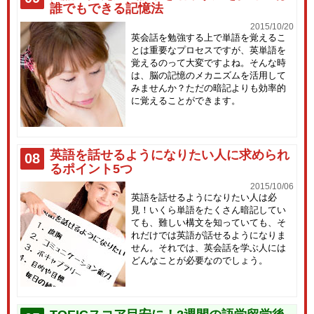
誰でもできる記憶法
2015/10/20
英会話を勉強する上で単語を覚えるこ
とは重要なプロセスですが、英単語を
覚えるのって大変ですよね。そんな時
は、脳の記憶のメカニズムを活用して
みませんか？ただの暗記よりも効率的
に覚えることができます。
英語を話せるようになりたい人に求められ
08
るポイント5つ
2015/10/06
英語を話せるようになりたい人は必
見！いくら単語をたくさん暗記してい
ても、難しい構文を知っていても、そ
れだけでは英語が話せるようになりま
せん。それでは、英会話を学ぶ人には
どんなことが必要なのでしょう。