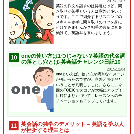
2015/12/07
英語の作文や話すのは得意だけど、聞
き取りが苦手という人は意外と多いよ
うです。ここで紹介するリスニングの
スキルを参考に聞き取りのコツを身に
付けてみませんか？相手の言葉に耳を
傾けて、英語耳を養いましょう。
oneの使い方は1つじゃない？英語の代名詞
10
の落とし穴とは-英会話チャレンジ日記10
2015/12/04
oneといえば、使い方が簡単なイメージ
が強かったのですが、意外と面倒だと
いうことが判明しました。さらに、今
回のTOEICでスコアが大幅にアップ！
目標により近づいて、レッスンへのモ
チベーションもアップしています。
英会話の独学のデメリット – 英語を学ぶ人
11
が挫折する理由とは