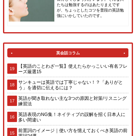
たちは勉強するのはあたりまえです
が、ちょっとしたコツを普段の英語勉
強にいかしていたのです。
英会話コラム
【英語のことわざ一覧】使えたらかっこいい有名フレ
19
ーズ厳選15
サンキューは英語では丁寧じゃない！？「ありがと
18
う」を適切に伝えるには？
英語が聞き取れない主な3つの原因と対策/リスニング
17
練習法
英語表現のNG集！ネイティブの誤解を招く日本人に
16
多い間違い
前置詞のイメージ｜使い方を憶えておくべき英語の前
15
置詞24選