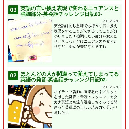
英語の言い換え表現で変わるニュアンスと
03
強調部分-英会話チャレンジ日記03-
2015/09/15
英会話は同じ意味でも様々な言い換え
表現をすることができるってことが分
かりました！強調したい部分を変えた
り、ちょっとだけニュアンスを変えた
りなど、会話が豊になりますね。
ほとんどの人が間違って覚えてしまってる
02
英語の発音-英会話チャレンジ日記02-
2015/09/15
ネイティブ講師に直接教わるメリット
を感じた発音・音読のレッスン。カタ
カナ英語とも違う浸透しちゃってる間
違った英単語の正しい読み方が分かり
ました！