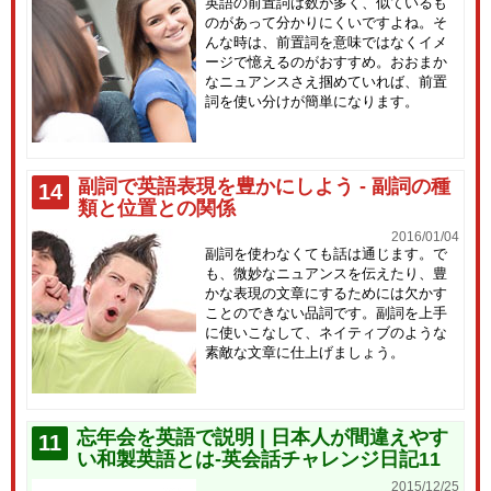
英語の前置詞は数が多く、似ているも
のがあって分かりにくいですよね。そ
んな時は、前置詞を意味ではなくイメ
ージで憶えるのがおすすめ。おおまか
なニュアンスさえ掴めていれば、前置
詞を使い分けが簡単になります。
副詞で英語表現を豊かにしよう - 副詞の種
14
類と位置との関係
2016/01/04
副詞を使わなくても話は通じます。で
も、微妙なニュアンスを伝えたり、豊
かな表現の文章にするためには欠かす
ことのできない品詞です。副詞を上手
に使いこなして、ネイティブのような
素敵な文章に仕上げましょう。
忘年会を英語で説明 | 日本人が間違えやす
11
い和製英語とは-英会話チャレンジ日記11
2015/12/25