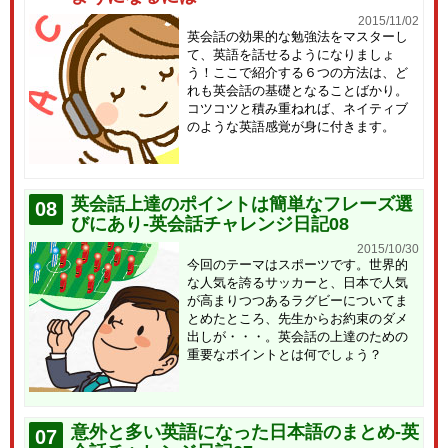
2015/11/02
英会話の効果的な勉強法をマスターし
て、英語を話せるようになりましょ
う！ここで紹介する６つの方法は、ど
れも英会話の基礎となることばかり。
コツコツと積み重ねれば、ネイティブ
のような英語感覚が身に付きます。
英会話上達のポイントは簡単なフレーズ選
08
びにあり-英会話チャレンジ日記08
2015/10/30
今回のテーマはスポーツです。世界的
な人気を誇るサッカーと、日本で人気
が高まりつつあるラグビーについてま
とめたところ、先生からお約束のダメ
出しが・・・。英会話の上達のための
重要なポイントとは何でしょう？
意外と多い英語になった日本語のまとめ-英
07