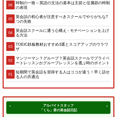
時制の一致 – 英語の文法の基本は主節と従属節の時制
06
の表現
英会話の初心者が注意すべきスクールでやりがちな7
05
つの失敗
英会話スクールに通う心構え - モチベーションを上げ
04
る方法
TOEIC鉄板教材おすすめ3選とスコアアップのウラワ
03
ザ
マンツーマン？グループ？英会話スクールでプライベ
02
ートレッスンかグループレッスンを選ぶ時のポイント
短期間で英会話を習得する人はココが違う！早く話せ
01
る人の共通点
アルバイトスタッフ
「くら」君の英会話日記