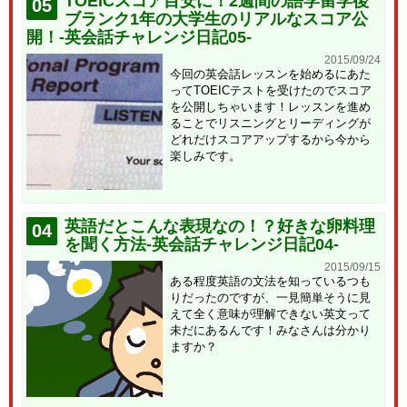
TOEICスコア目安に！2週間の語学留学後
05
ブランク1年の大学生のリアルなスコア公
開！-英会話チャレンジ日記05-
2015/09/24
今回の英会話レッスンを始めるにあた
ってTOEICテストを受けたのでスコア
を公開しちゃいます！レッスンを進め
ることでリスニングとリーディングが
どれだけスコアアップするから今から
楽しみです。
英語だとこんな表現なの！？好きな卵料理
04
を聞く方法-英会話チャレンジ日記04-
2015/09/15
ある程度英語の文法を知っているつも
りだったのですが、一見簡単そうに見
えて全く意味が理解できない英文って
未だにあるんです！みなさんは分かり
ますか？