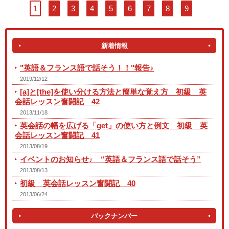
1
2
3
4
5
6
7
8
9
新着情報
"英語＆フランス語で話そう！！"報告♪
2019/12/12
[a]と[the]を使い分ける方法と簡単な覚え方 初級 英
会話レッスン奮闘記 42
2013/11/18
英会話の幅を広げる「get」の使い方と例文 初級 英
会話レッスン奮闘記 41
2013/08/19
イベントのお知らせ♪ “英語＆フランス語で話そう”
2013/08/13
初級 英会話レッスン奮闘記 40
2013/06/24
バックナンバー