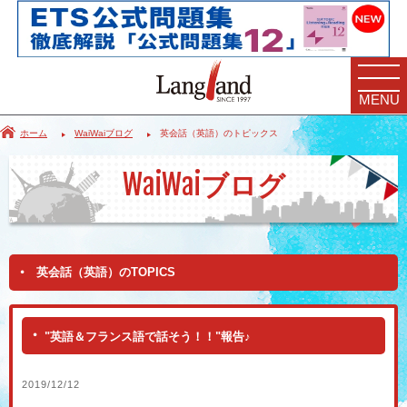
MENU
ホーム
WaiWaiブログ
英会話（英語）のトピックス
WaiWai
ブログ
英会話（英語）のTOPICS
"英語＆フランス語で話そう！！"報告♪
2019/12/12