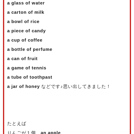
a glass of water
a carton of milk
a bowl of rice
a piece of candy
a cup of coffee
a bottle of perfume
a can of fruit
a game of tennis
a tube of toothpast
a jar of honey
などです♪思い出してきました！
たとえば
りんごが１個
an apple