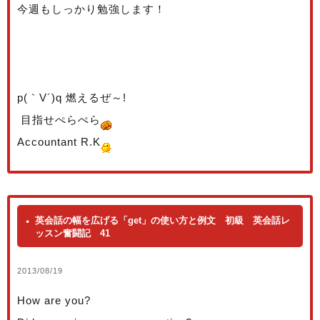
今週もしっかり勉強します！
p(｀V´)q 燃えるぜ～!
目指せぺらぺら
Accountant R.K
英会話の幅を広げる「get」の使い方と例文 初級 英会話レ
ッスン奮闘記 41
2013/08/19
How are you?