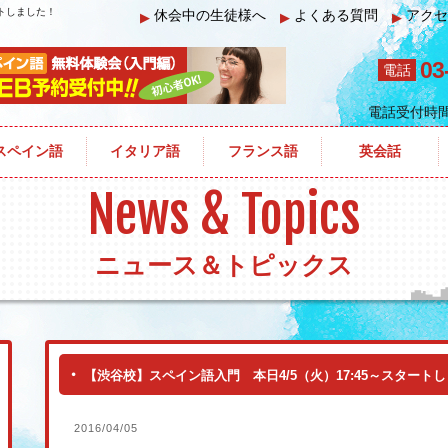
ートしました！
休会中の生徒様へ
よくある質問
アクセ
▶
▶
▶
03
電話
電話受付時
ペイン語入門 本日4/5（火）17:45～スタートしました！
スペイン語
イタリア語
フランス語
英会話
News & Topics
ニュース＆トピックス
【渋谷校】スペイン語入門 本日4/5（火）17:45～スタート
2016/04/05