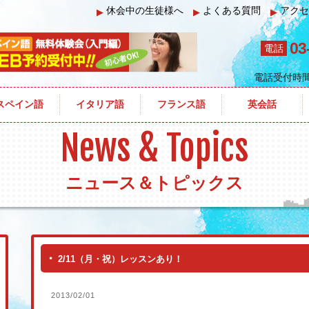
休会中の生徒様へ
よくある質問
アクセ
▶
▶
▶
03
電話
電話受付時
・祝）レッスンあり！
スペイン語
イタリア語
フランス語
英会話
News & Topics
ニュース＆トピックス
2/11（月・祝）レッスンあり！
2013/02/01