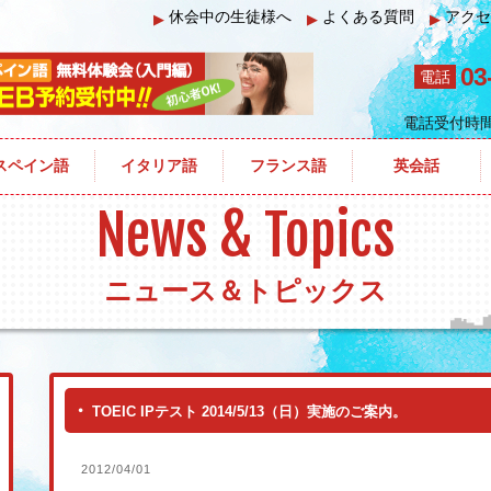
休会中の生徒様へ
よくある質問
アクセ
▶
▶
▶
03
電話
電話受付時
Pテスト 2014/5/13（日）実施のご案内。
スペイン語
イタリア語
フランス語
英会話
News & Topics
ニュース＆トピックス
TOEIC IPテスト 2014/5/13（日）実施のご案内。
2012/04/01