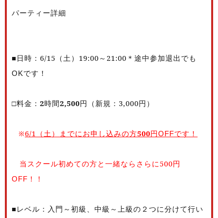
パーティー詳細
■日時：6/15（土）19:00～21:00
途中参加退出でも
＊
です！
OK
□料金：
2
時間
2,500
円（新規：3,000
円）
※
6/1（土）までにお申し込みの方
500
円
です！
OFF
当スクール初めての方と一緒ならさらに
500円
！！
OFF
■レベル：入門～初級、中級～上級の２つに分けて行い