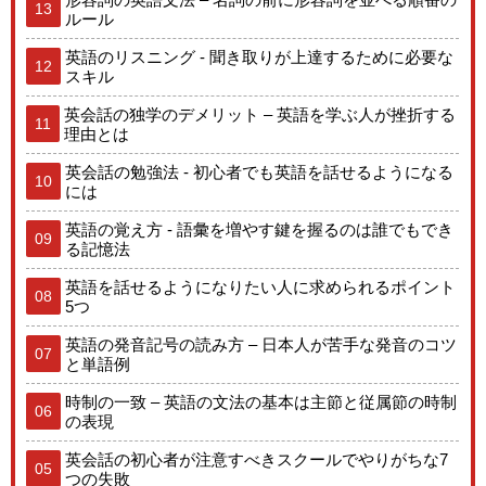
13
ルール
英語のリスニング - 聞き取りが上達するために必要な
12
スキル
英会話の独学のデメリット – 英語を学ぶ人が挫折する
11
理由とは
英会話の勉強法 - 初心者でも英語を話せるようになる
10
には
英語の覚え方 - 語彙を増やす鍵を握るのは誰でもでき
09
る記憶法
英語を話せるようになりたい人に求められるポイント
08
5つ
英語の発音記号の読み方 – 日本人が苦手な発音のコツ
07
と単語例
時制の一致 – 英語の文法の基本は主節と従属節の時制
06
の表現
英会話の初心者が注意すべきスクールでやりがちな7
05
つの失敗