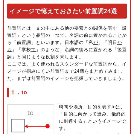
イメージで憶えておきたい前置詞24選
前置詞とは、文の中にある他の要素との関係を表す「設
置詞」という品詞の一つで、名詞の前に置かれることか
ら「前置詞」といいます。日本語の「私
が
」「明日
か
ら
」「学校
で
」のような、名詞の後ろに置かれる「後置
詞」と同じような役割を果します。
ここでは、よく使われるスタンダードな前置詞から、イ
メージが掴みにくい前置詞まで24個をまとめてみまし
た。まずは前置詞のイメージを把握していきましょう。
１．to
時間や場所、目的を表すtoは、
「目的に向かって進み、最終的
に到達する」というイメージで
す。