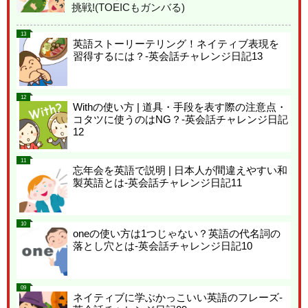
挑戦!(TOEICもガンバる)
13
英語ストーリーテリング！ネイティブ表現を
習得するには？-英会話チャレンジ日記13
12
Withの使い方 | 道具・手段を表す際の注意点・
コタツに使うのはNG？-英会話チャレンジ日記
12
11
忘年会を英語で説明 | 日本人が間違えやすい和
製英語とは-英会話チャレンジ日記11
10
oneの使い方は1つじゃない？英語の代名詞の
落とし穴とは-英会話チャレンジ日記10
09
ネイティブに学ぶかっこいい英語のフレーズ-