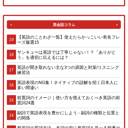
英会話コラム
【英語のことわざ一覧】使えたらかっこいい有名フレ
19
ーズ厳選15
サンキューは英語では丁寧じゃない！？「ありがと
18
う」を適切に伝えるには？
英語が聞き取れない主な3つの原因と対策/リスニング
17
練習法
英語表現のNG集！ネイティブの誤解を招く日本人に
16
多い間違い
前置詞のイメージ｜使い方を憶えておくべき英語の前
15
置詞24選
副詞で英語表現を豊かにしよう - 副詞の種類と位置と
14
の関係
形容詞の英語文法 – 名詞の前に形容詞を並べる順番の