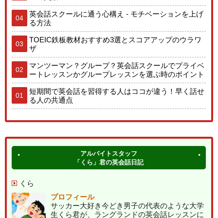
英会話スクールに通う心構え - モチベーションを上げ
04
る方法
TOEIC鉄板教材おすすめ3選とスコアアップのウラワ
03
ザ
マンツーマン？グループ？英会話スクールでプライベ
02
ートレッスンかグループレッスンを選ぶ時のポイント
短期間で英会話を習得する人はココが違う！早く話せ
01
る人の共通点
アルバイトスタッフ
「くら」君の英会話日記
くら
プロフィール
サッカー大好き今どき男子の代表のような大学
生くら君が、ラングランドの英会話レッスンに