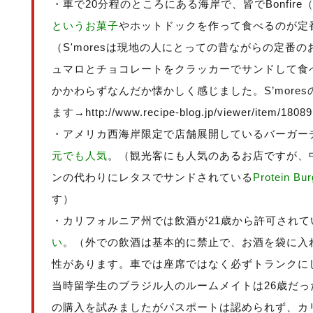
・車で20分程のところにある海岸で、皆でBonfir
というお菓子
やホットドックを作って食べるのが定
（S'moresは現地の人にとっての昔ながらの定番
ュマロとチョコレートをクラッカーでサンドして食
かかわらずなんだか懐かしく感じました。S’more
ます→http://www.recipe-blog.jp/viewer/item/1808
・アメリカ西海岸限定で店舗展開しているバーガー
元でも人気
。（観光客にも人気のあるお店ですが、
ンの代わりにレタスでサンドされている
Protein Bur
す）
・カリフォルニア州では飲酒が21歳から許可されて
い
。（外での飲酒は基本的に禁止で、お酒を袋に入
性があります。車では座席ではなく必ずトランクに
当時留学生のブラジル人のルームメイトは26歳だ
の購入を試みましたがパスポートは認められず、カ