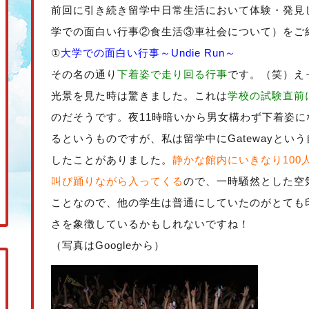
前回に引き続き留学中日常生活において体験・発見
学での面白い行事②食生活③車社会について）をご
①
大学での面白い行事～Undie Run～
その名の通り
下着姿で走り回る行事
です。（笑）え
光景を見た時は驚きました。これは
学校の試験直前
のだそうです。夜11時暗いから男女構わず下着姿
るというものですが、私は留学中にGatewayとい
したことがありました。
静かな館内にいきなり10
叫び踊りながら入ってくる
ので、一時騒然とした空
ことなので、他の学生は普通にしていたのがとても
さを象徴しているかもしれないですね！
（写真はGoogleから）