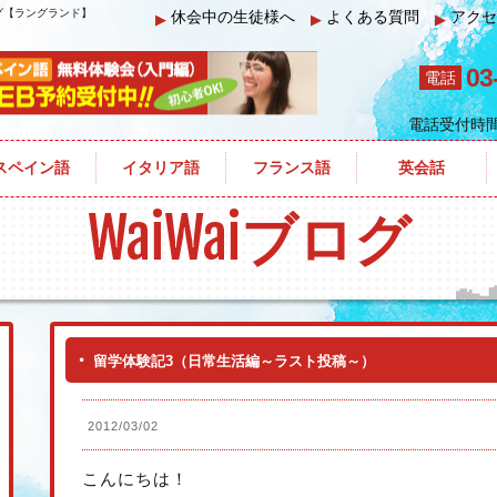
ログ【ラングランド】
休会中の生徒様へ
よくある質問
アクセ
▶
▶
▶
03
電話
電話受付時
生活編～ラスト投稿～）
スペイン語
イタリア語
フランス語
英会話
WaiWai
ブログ
留学体験記3（日常生活編～ラスト投稿～）
2012/03/02
こんにちは！