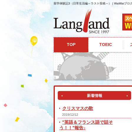
留学体験記3（日常生活編～ラスト投稿～） | WaiWaiブ
ホーム
WaiWaiブログ
留学体験記3（日常
TOP
TOEIC
新着情報
クリスマスの歌
2019/12/12
"英語＆フランス語で話そ
う！！"報告♪