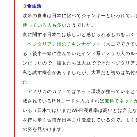
③
食生活
欧米の食事は日本に比べてジャンキーといわれてい
使っている人も多い
ようでした。
食に関する日本では珍しいと感じられるものをいく
・
ベジタリアン用のチキンナゲット
（大豆でできて
る（後半一緒に住んでいたインド系アメリカ人のル
ンだったので、彼女たちは大豆でできたベジタリア
私も試す機会がありましたが、大豆だと初めは気付
た。
・アメリカのカフェではネット環境が整っていると
載されているPINコードを入力すれば
無料でネット
いる（日本ではいまだWi-Fi浸透率は高いとは言
を持ち歩く習慣が日本より浸透しているので、よく
の姿を見かけます）