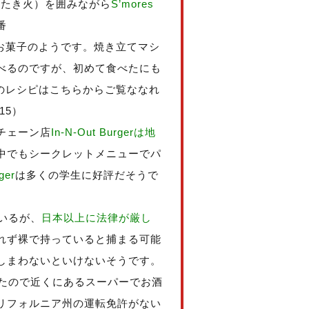
e（たき火）を囲みながら
S’mores
番
のお菓子のようです。焼き立てマシ
べるのですが、初めて食べたにも
sのレシピはこちらからご覧ななれ
915）
チェーン店
In-N-Out Burgerは地
中でもシークレットメニューでパ
ger
は多くの学生に好評だそうで
いるが、
日本以上に法律が厳し
れず裸で持っていると捕まる可能
しまわないといけないそうです。
ったので近くにあるスーパーでお酒
リフォルニア州の運転免許がない