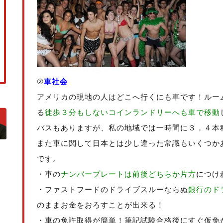
②
車社会
アメリカの現地の人はどこへ行くにも車です！ルー
る
徒歩３分もしないコインランドリーへも車で移動
バスもありますが、私の地域では一時間に３，４本
また車に関して日本とは少し違った常識もいくつか
です。
・車の
ナンバープレートは前後どちらか片方
につけ
・ファストフードのドライブスルーならぬ
銀行のド
のままお金をおろすことが出来る！
・車の免許取得が簡単！筆記試験合格後にすぐ仮免