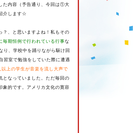
した内容（予告通り、今回は①大
紹介します☆
っ？、と思いますよね！私もその
に毎期恒例で行われている行事
な
になり、学校中を踊りながら駆け回
う自習室で勉強をしていた際に遭遇
0人以上の学生が音楽を流し大声で
気となっていました。ただ毎回の
印象的です。アメリカ文化の寛容