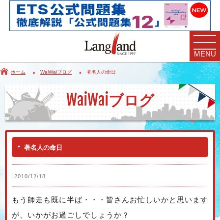
MENU
ホーム
WaiWaiブログ
著名人の命日
WaiWai
ブログ
著名人の命日
2010/12/18
もう師走も既に半ば・・・皆さんお忙しいかと思います
が、いかがお過ごしでしょうか？